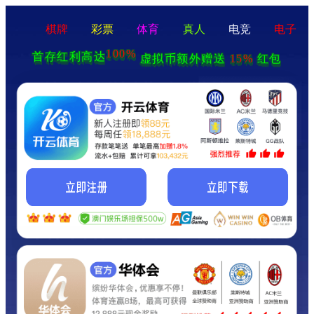
棋牌
彩票
体育
真人
电竞
电子
100%
首存红利高达
15%
虚拟币额外赠送
红包