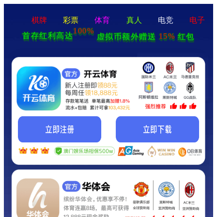
棋牌
彩票
体育
真人
电竞
电子
100%
首存红利高达
15%
虚拟币额外赠送
红包