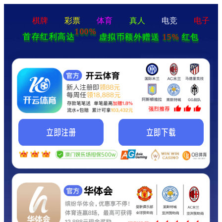
棋牌
彩票
体育
真人
电竞
电子
100%
首存红利高达
15%
虚拟币额外赠送
红包