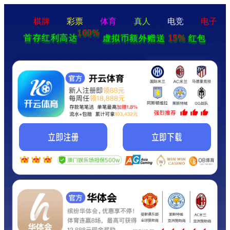
棋牌
彩票
体育
真人
电竞
电子
100%
15%
虚拟币额外赠送
红包
首存红利高达