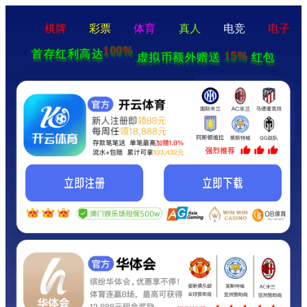
棋牌
彩票
体育
真人
电竞
电子
100%
首存红利高达
15%
虚拟币额外赠送
红包