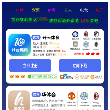
棋牌
彩票
体育
真人
电竞
电子
100%
首存红利高达
15%
虚拟币额外赠送
红包