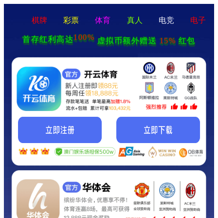
棋牌
彩票
体育
真人
电竞
电子
100%
首存红利高达
15%
虚拟币额外赠送
红包