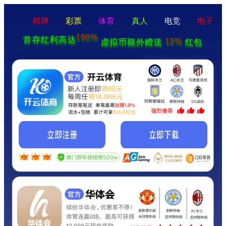
棋牌
彩票
体育
真人
电竞
电子
100%
首存红利高达
15%
虚拟币额外赠送
红包