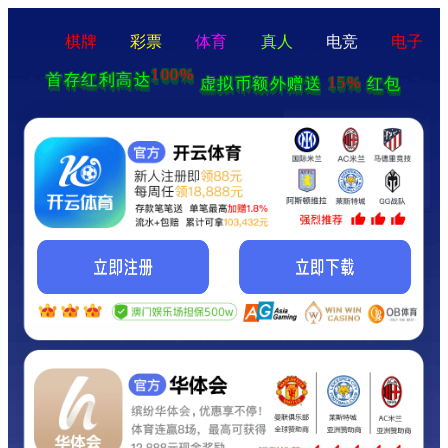
棋牌
彩票
体育
真人
电竞
电子
100%
首存红利高达
15%
虚拟币额外赠送
红包