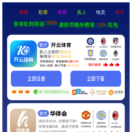
棋牌
彩票
体育
真人
电竞
电子
100%
首存红利高达
15%
虚拟币额外赠送
红包