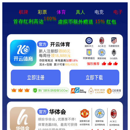
棋牌
彩票
体育
真人
电竞
电子
100%
15%
首存红利高达
虚拟币额外赠送
红包