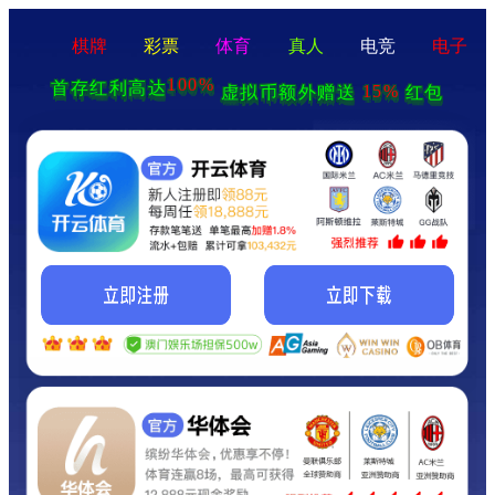
棋牌
彩票
体育
真人
电竞
电子
100%
首存红利高达
15%
虚拟币额外赠送
红包