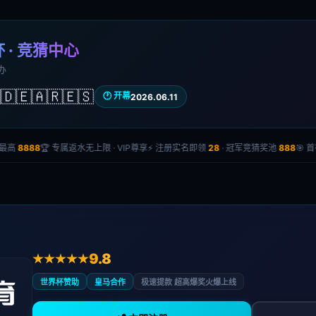
杯 · 竞猜中心
办

🇩🇪
🇦🇷
🇪🇸
🕐 开幕
2026.06.11
 最高
8888
🏆 专属返水无上限 · VIP尊享
⚡ 注册实名即领
28
· 冠军竞猜奖池
888
🎯 
9.8
世界杯赞助
皇马合作
极速提款 超高爆奖火爆上线