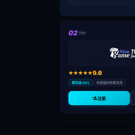
02
TOP
9.6
首存返 68%
充值福利惊喜连连
注册